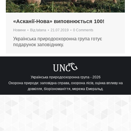
«Асканії-Нова» виповнюється 100!
Новини
Від
tatana
21.07.2019
0 Comments
Українська природоохоронна група готує
подарунок заповіднику.
Українська природоохоронна група - 2026
Охорона природи: заповідна справа, охорона лісів, оцінка впливу на
довкілля, біорізноманіття, мережа Емеральд.