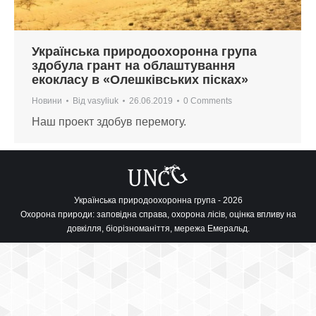
Українська природоохоронна група
здобула грант на облаштування
екокласу в «Олешківських пісках»
Новини
Від
vasyliuk
26.06.2019
0 Comments
Наш проект здобув перемогу.
Українська природоохоронна група - 2026
Охорона природи: заповідна справа, охорона лісів, оцінка впливу на
довкілля, біорізноманіття, мережа Емеральд.