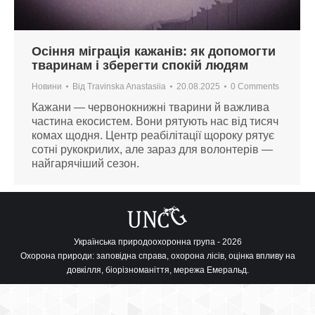
Осіння міграція кажанів: як допомогти
тваринам і зберегти спокій людям
Новини
Від
Travinska Anastasiia
20.08.2025
0 Comments
Кажани — червонокнижні тварини й важлива
частина екосистем. Вони рятують нас від тисяч
комах щодня. Центр реабілітації щороку рятує
сотні рукокрилих, але зараз для волонтерів —
найгарячіший сезон.
Українська природоохоронна група - 2026
Охорона природи: заповідна справа, охорона лісів, оцінка впливу на
довкілля, біорізноманіття, мережа Емеральд.