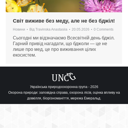
Світ виживе без меду, але не без бджіл!
Новини
Від
Travinska Anastasiia
20.05.2026
0 Comments
Сьогодні ми відзначаємо Всесвітній день бджіл.
Гарний привід нагадати, що бджоли — це не
лише про мед, це про виживання цілих
екосистем.
Українська природоохоронна група - 2026
Охорона природи: заповідна справа, охорона лісів, оцінка впливу на
довкілля, біорізноманіття, мережа Емеральд.