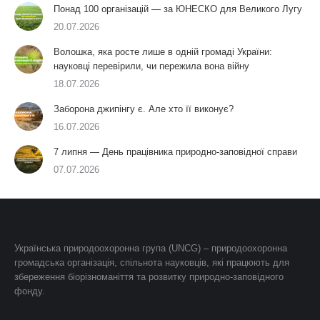
Понад 100 організацій — за ЮНЕСКО для Великого Лугу
20.07.2026
Волошка, яка росте лише в одній громаді України:
науковці перевірили, чи пережила вона війну
18.07.2026
Заборона джипінгу є. Але хто її виконує?
16.07.2026
7 липня — День працівника природно-заповідної справи
07.07.2026
Українська природоохоронна група (UNCG) – природоохоронна
громадська організація, спільнота науковців, які працюють для
збереження біорізноманіття та розвитку природно-заповідного
фонду.