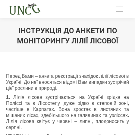
ІНСТРУКЦІЯ ДО АНКЕТИ ПО
МОНІТОРИНГУ ЛІЛІЇ ЛІСОВОЇ
Ви тут:
Перед Вами – анкета реєстрації знахідок лілії лісової в
Україні. До неї вносяться відомі Вам випадки зустрічей
цієї рослини в природі.
1.
Лілія лісова зустрічається на Україні зрідка на
Поліссі та в Лісостепу, дуже рідко в степовій зоні,
частіше в Карпатах. Вона зростає в листяних та
мішаних лісах, здебільшого на галявинах та узліссях.
Лілія лісова квітує у червні – липні, плодоносить у
серпні.