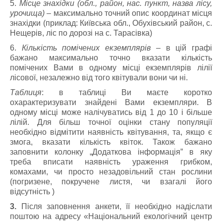
5.
Місце знахідки (обл., район, нас. пункт, назва лісу,
урочища)
– максимально точний опис координат місця
знахідки (приклад: Київська обл., Обухівський район, с.
Нещерів, ліс по дорозі на с. Тарасівка)
6.
Кількість помічених екземплярів
– в цій графі
бажано максимально точно вказати кількість
помічених Вами в одному місці екземплярів лілії
лісової, незалежно від того квітували вони чи ні.
Таблиця
: в таблиці Ви маєте коротко
охарактеризувати знайдені Вами екземпляри. В
одному місці може налічуватись від 1 до 10 і більше
лілій. Для більш точної оцінки стану популяції
необхідно відмітити наявність квітування, та, якщо є
змога, вказати кількість квіток. Також бажано
заповнити колонку „Додаткова інформація” в яку
треба вписати наявність ураження грибком,
комахами, чи просто незадовільний стан рослини
(погризене, покручене листя, чи взагалі його
відсутність )
3.
Після заповнення анкети, її необхідно надіслати
поштою на адресу «Національний екологічний центр