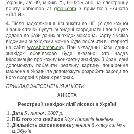
України, а/с 89, м.Київ-25, 01025» або на електронну
пошту uabiomon at
gmail.com
з приміткою «Анкета
«ЛІЛІЯ».
4.
Після надходження цієї анкети до НЕЦУ, для кожної
з ваших точок будуть знайдені координати і вона буде
додана до бази даних знахідок махаона. Карту з усіма
відомими знахідками можна буде побачити в Інтернеті
на сайті
www.biomon.org
. При укладанні бази даних
знахідок обов’язково буде вказано, хто надав
інформацію про кожну конкретну знахідку. Зібрані дані
допоможуть побачити реальну картину поширення
махаона в Україні та допоможуть розробити заходи по
його охороні в різних регіонах.
ПРИКЛАД ЗАПОВНЕННЯ АНКЕТИ
АНКЕТА
Реєстрації знахідок лілії лісової в Україні
Дата
5 . липня . 2007 р.
ПІБ того хто знайшов
Жук Наталія Іванівна
Діяльність заповнювача
учениця 8 класу сш № 4
м.Обухів