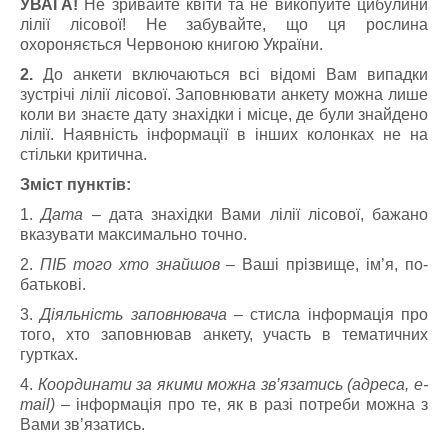
УВАГА!
Не зривайте квіти та не викопуйте цибулини
лілії лісової! Не забувайте, що ця рослина
охороняється Червоною книгою України.
2.
До анкети включаються всі відомі Вам випадки
зустрічі лілії лісової. Заповнювати анкету можна лише
коли ви знаєте дату знахідки і місце, де були знайдено
лілії. Наявність інформації в інших колонках не на
стільки критична.
Зміст пунктів:
1.
Дата
– дата знахідки Вами лілії лісової, бажано
вказувати максимально точно.
2.
ПІБ того хто знайшов
– Ваші прізвище, ім’я, по-
батькові.
3.
Діяльність заповнювача
– стисла інформація про
того, хто заповнював анкету, участь в тематичних
гуртках.
4.
Координати за якими можна зв’язатись (адреса, e-
mail)
– інформація про те, як в разі потреби можна з
Вами зв’язатись.