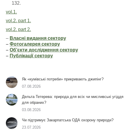
132.
vol.1.
vol.2. part 1.
vol.2. part 2.
–
Власні видання сектору
–
Фотогалерея сектору
–
Об’єкти дослідження сектору
–
Публікації сектору
Як «кумівські потреби» прикривають джипінг?
07.08.2026
Дельта Тетерева: природа для всіх чи мисливські угіддя
для обраних?
03.08.2026
Чи підтримує Закарпатська ОДА охорону природи?
23.07.2026