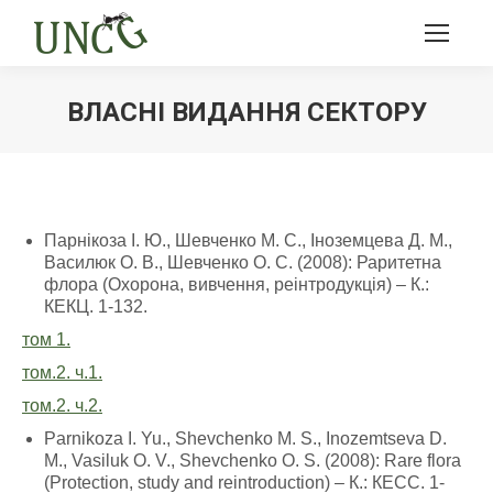
ВЛАСНІ ВИДАННЯ СЕКТОРУ
Ви тут:
Парнікоза І. Ю., Шевченко М. С., Іноземцева Д. М.,
Василюк О. В., Шевченко О. С. (2008): Раритетна
флора (Охорона, вивчення, реінтродукція) – К.:
КЕКЦ. 1-132.
том 1.
том.2. ч.1.
том.2. ч.2.
Parnikoza І. Yu., Shevchenko M. S., Inozemtseva D.
M., Vasiluk O. V., Shevchenko О. S. (2008): Rare flora
(Protection, study and reintroduction) – К.: КЕCC. 1-