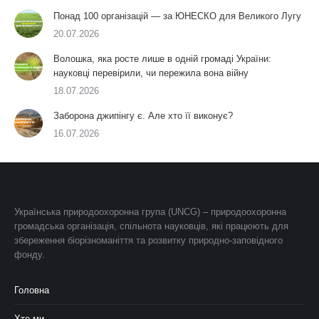
Понад 100 організацій — за ЮНЕСКО для Великого Лугу
20.07.2026
Волошка, яка росте лише в одній громаді України:
науковці перевірили, чи пережила вона війну
18.07.2026
Заборона джипінгу є. Але хто її виконує?
16.07.2026
Українська природоохоронна група (UNCG) – природоохоронна
громадська організація, спільнота науковців, які працюють для
збереження біорізноманіття та розвитку природно-заповідного
фонду.
Головна
Хто ми