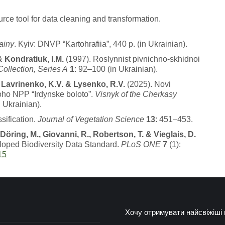
ce tool for data cleaning and transformation.
ainy
. Kyiv: DNVP “Kartohrafiia”, 440 p. (in Ukrainian).
& Kondratiuk, I.M.
(1997). Roslynnist pivnichno-skhidnoi
ollection, Series A
1
: 92–100 (in Ukrainian).
., Lavrinenko, K.V. & Lysenko, R.V.
(2025). Novi
noho NPP “Irdynske boloto”.
Visnyk of the Cherkasy
n Ukrainian).
sification.
Journal of Vegetation Science
13
: 451–453.
 Döring, M., Giovanni, R., Robertson, T. & Vieglais, D.
oped Biodiversity Data Standard.
PLoS ONE
7
(1):
15
Хочу отримувати найсвіжіші