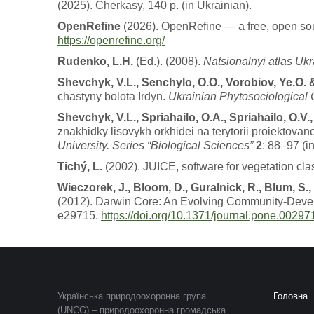
(2025). Cherkasy, 140 p. (in Ukrainian).
OpenRefine
(2026). OpenRefine — a free, open sour
https://openrefine.org/
Rudenko, L.H.
(Ed.). (2008).
Natsionalnyi atlas Ukr
Shevchyk, V.L., Senchylo, O.O., Vorobiov, Ye.O. 
chastyny bolota Irdyn.
Ukrainian Phytosociological C
Shevchyk, V.L., Spriahailo, O.A., Spriahailo, O.V
znakhidky lisovykh orkhidei na terytorii proiektova
University. Series “Biological Sciences”
2
: 88–97 (i
Tichý, L.
(2002). JUICE, software for vegetation clas
Wieczorek, J., Bloom, D., Guralnick, R., Blum, S.,
(2012). Darwin Core: An Evolving Community-Devel
e29715.
https://doi.org/10.1371/journal.pone.00297
Українська природоохоронна група
Головна
(UNCG) – природоохоронна громадська