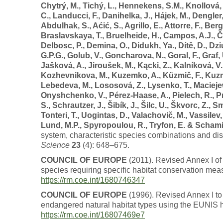
Chytrý, M., Tichý, L., Hennekens, S.M., Knollová, 
C., Landucci, F., Danihelka, J., Hájek, M., Dengler,
Abdulhak, S., Aćić, S., Agrillo, E., Attorre, F., Berg
Braslavskaya, T., Bruelheide, H., Campos, A.J., Čar
Delbosc, P., Demina, O., Didukh, Ya., Dítě, D., Dzi
G.P.G., Golub, V., Goncharova, N., Goral, F., Graf, 
Jašková, A., Jiroušek, M., Kącki, Z., Kalníková, V.
Kozhevnikova, M., Kuzemko, A., Küzmič, F., Kuznet
Lebedeva, M., Lososová, Z., Lysenko, T., Maciejew
Onyshchenko, V., Pérez-Haase, A., Pielech, R., P
S., Schrautzer, J., Šibík, J., Šilc, U., Škvorc, Z., 
Tonteri, T., Uogintas, D., Valachovič, M., Vassilev
Lund, M.P., Spyropoulou, R., Tryfon, E. & Schami
system, characteristic species combinations and di
Science
23
(4): 648–675.
COUNCIL OF EUROPE
(2011). Revised Annex I of 
species requiring specific habitat conservation meas
https://rm.coe.int/1680746347
COUNCIL OF EUROPE
(1996). Revised Annex I to
endangered natural habitat types using the EUNIS hab
https://rm.coe.int/16807469e7