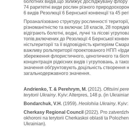
болотних видів,що зближує досліджувану флору
74 раритетні види рослин різного природоохоронн
6 видів Резолюції 6 Бернської конвенції та 45 рег
Проаналізовано структуру рослинності території
різноманітністю та включає 18 класів, 28 порядкі
відіграють болотні, водні, лучні та лісові угрупо
топів,включених до Резолюції 4 Бернської конве
ністьтериторії та її відповідність критеріям См
важливу рольтериторії проектованого НПП «Ірди
збереження флористичного, ценотичного та біото
концентрація рідкісних видів і угруповань, а та
значення обґрунтовують доцільність створення н
загальнодержавного значення.
Andrienko, T. & Perehrym, M.
(2012).
Ofitsiini pe
terytorii Ukrainy
. Kyiv: Alterpres, 148 p. (in Ukrainian
Bondarchuk, V.H.
(1959).
Heolohiia Ukrainy
. Kyiv
Cherkasy Regional Council
(2022). Pro zatverdzhe
okhoroni na terytorii Cherkaskoi oblasti ta Polozhe
Ukrainian).