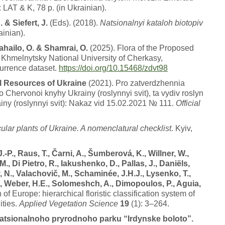
: LAT & K, 78 p. (in Ukrainian).
& Siefert, J.
(Eds). (2018).
Natsionalnyi kataloh biotopiv
ainian).
ahailo, O. & Shamrai, O.
(2025). Flora of the Proposed
. Khmelnytsky National University of Cherkasy,
urrence dataset.
https://doi.org/10.15468/zdvt98
al Resources of Ukraine
(2021). Pro zatverdzhennia
o Chervonoi knyhy Ukrainy (roslynnyi svit), ta vydiv roslyn
iny (roslynnyi svit): Nakaz vid 15.02.2021 № 111.
Official
ular plants of Ukraine. A nomenclatural checklist
. Kyiv,
.-P., Raus, T., Čarni, A., Šumberová, K., Willner, W.,
M., Di Pietro, R., Iakushenko, D., Pallas, J., Daniëls,
 N., Valachovič, M., Schaminée, J.H.J., Lysenko, T.,
 J., Weber, H.E., Solomeshch, A., Dimopoulos, P., Aguia,
of Europe: hierarchical floristic classification system of
ities.
Applied Vegetation Science
19
(1): 3–264.
tsionalnoho pryrodnoho parku “Irdynske boloto”.