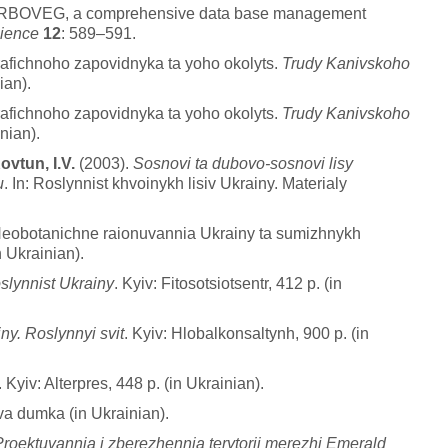
RBOVEG, a comprehensive data base management
cience
12
: 589–591.
afichnoho zapovidnyka ta yoho okolyts.
Trudy Kanivskoho
ian).
afichnoho zapovidnyka ta yoho okolyts.
Trudy Kanivskoho
nian).
ovtun, I.V.
(2003).
Sosnovi ta dubovo-sosnovi lisy
u
. In: Roslynnist khvoinykh lisiv Ukrainy. Materialy
Heobotanichne raionuvannia Ukrainy ta sumizhnykh
n Ukrainian).
slynnist Ukrainy
. Kyiv: Fitosotsiotsentr, 412 p. (in
y. Roslynnyi svit
. Kyiv: Hlobalkonsaltynh, 900 p. (in
. Kyiv: Alterpres, 448 p. (in Ukrainian).
a dumka (in Ukrainian).
Proektuvannia i zberezhennia terytorii merezhi Emerald