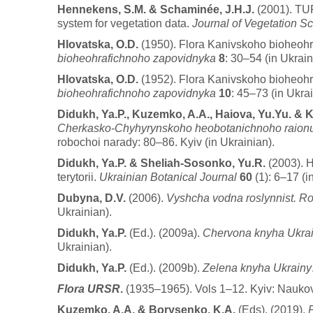
Hennekens, S.M. & Schaminée, J.H.J.
(2001). TU
system for vegetation data.
Journal of Vegetation S
Hlovatska, O.D.
(1950). Flora Kanivskoho bioheohr
bioheohrafichnoho zapovidnyka
8
: 30–54 (in Ukrain
Hlovatska, O.D.
(1952). Flora Kanivskoho bioheohr
bioheohrafichnoho zapovidnyka
10
: 45–73 (in Ukrai
Didukh, Ya.P., Kuzemko, A.A., Haiova, Yu.Yu. & K
Cherkasko-Chyhyrynskoho heobotanichnoho raion
robochoi narady: 80–86. Kyiv (in Ukrainian).
Didukh, Ya.P. & Sheliah-Sosonko, Yu.R.
(2003). 
terytorii.
Ukrainian Botanical Journal
60
(1): 6–17 (i
Dubyna, D.V.
(2006).
Vyshcha vodna roslynnist. Ro
Ukrainian).
Didukh, Ya.P.
(Ed.). (2009a).
Chervona knyha Ukrain
Ukrainian).
Didukh, Ya.P.
(Ed.). (2009b).
Zelena knyha Ukrainy
Flora URSR
.
(1935–1965). Vols 1–12. Kyiv: Naukov
Kuzemko, A.A. & Borysenko, K.A.
(Eds). (2019).