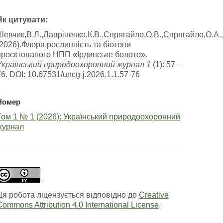
Як цитувати:
Шевчик,В.Л.,Лавріненко,К.В.,Спрягайло,О.В.,Спрягайло,О.А
(2026).Флора,рослинність та біотопи
проєктованого НПП «Ірдинське болото».
Український природоохоронний журнал 1
(1): 57–
76. DOI: 10.67531/uncg-j.2026.1.1.57-76
Номер
Том 1 № 1 (2026): Український природоохоронний
журнал
Ця робота ліцензується відповідно до
Creative
ommons Attribution 4.0 International License
.