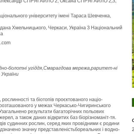
 Олександр СПРЯГАЙЛО 2, Оксана СПРЯГАЙЛО 2,3,
аціонального університету імені Тараса Шевченка,
гдана Хмельницького, Черкаси, Україна 3 Національний
на
l.com
одно-болотні угіддя,Смарагдова мережа,раритет-ні
 України
рослинності та біотопів проєктованого націо-
 розташованого у межах Черкасько-Чигиринського
 Узагальнено результати багаторічних польових
ерел, а також даних відкритих баз біорізноманіт-тя.
дів судинних рослин, серед яких провідними є родини
ідзначено значну представленістьбореальних і водно-