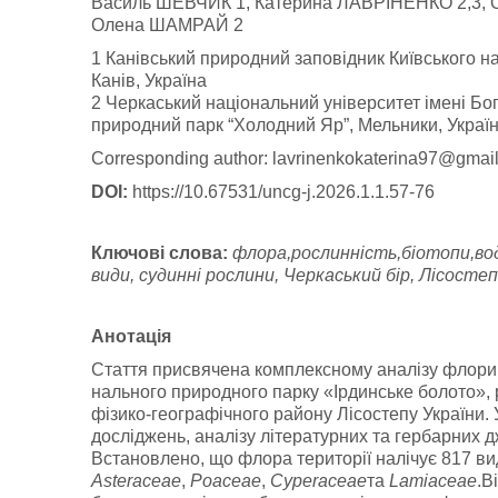
Василь ШЕВЧИК 1, Катерина ЛАВРІНЕНКО 2,3,
Олена ШАМРАЙ 2
1 Канівський природний заповідник Київського н
Канів, Україна
2 Черкаський національний університет імені Бо
природний парк “Холодний Яр”, Мельники, Украї
Corresponding author:
lavrinenkokaterina97@gmai
DOI:
https://10.67531/uncg-j.2026.1.1.57-76
К
л
ю
ч
о
в
і
с
л
о
в
а
:
ф
л
о
р
а
,
р
о
с
л
и
нн
ість,біотопи,в
види, судинні рослини, Черкаський бір, Лісостеп
Анотація
Стаття присвячена комплексному аналізу флори, 
нального природного парку «Ірдинське болото»,
фізико-географічного району Лісостепу України.
досліджень, аналізу літературних та гербарних дж
Встановлено, що флора території налічує 817 ви
Asteraceae
,
Poaceae
,
Cyperaceae
та
Lamiaceae
.В