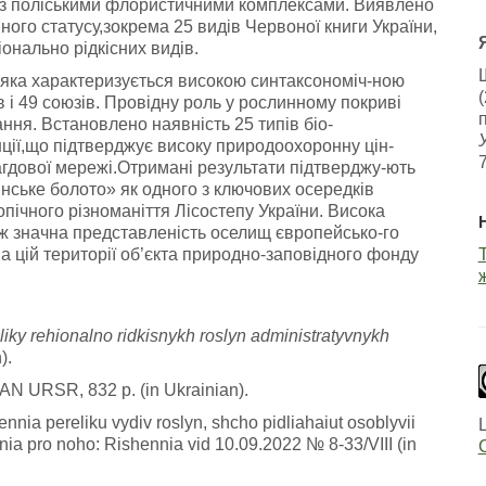
 з поліськими флористичними комплексами. Виявлено
ого статусу,зокрема 25 видів Червоної книги України,
іонально рідкісних видів.
,яка характеризується високою синтаксономіч-ною
в і 49 союзів. Провідну роль у рослинному покриві
вання. Встановлено наявність 25 типів біо-
нції,що підтверджує високу природоохоронну цін-
арагдової мережі.Отримані результати підтверджу-ють
нське болото» як одного з ключових осередків
пічного різноманіття Лісостепу України. Висока
кож значна представленість оселищ європейсько-го
а цій території об’єкта природно-заповідного фонду
reliky rehionalno ridkisnykh roslyn administratyvnykh
).
: AN URSR, 832 p. (in Ukrainian).
nnia pereliku vydiv roslyn, shcho pidliahaiut osoblyvii
nnia pro noho: Rishennia vid 10.09.2022 № 8-33/VIII (in
C