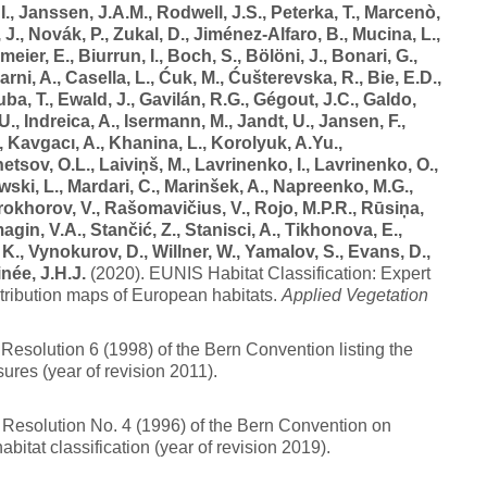
I., Janssen, J.A.M., Rodwell, J.S., Peterka, T., Marcenò,
 J., Novák, P., Zukal, D., Jiménez-Alfaro, B., Mucina, L.,
meier, E., Biurrun, I., Boch, S., Bölöni, J., Bonari, G.,
ni, A., Casella, L., Ćuk, M., Ćušterevska, R., Bie, E.D.,
uba, T., Ewald, J., Gavilán, R.G., Gégout, J.C., Galdo,
U., Indreica, A., Isermann, M., Jandt, U., Jansen, F.,
, Kavgacı, A., Khanina, L., Korolyuk, A.Yu.,
sov, O.L., Laiviņš, M., Lavrinenko, I., Lavrinenko, O.,
ski, L., Mardari, C., Marinšek, A., Napreenko, M.G.,
rokhorov, V., Rašomavičius, V., Rojo, M.P.R., Rūsiņa,
Smagin, V.A., Stančić, Z., Stanisci, A., Tikhonova, E.,
, K., Vynokurov, D., Willner, W., Yamalov, S., Evans, D.,
née, J.H.J.
(2020). EUNIS Habitat Classification: Expert
stribution maps of European habitats.
Applied Vegetation
Resolution 6 (1998) of the Bern Convention listing the
ures (year of revision 2011).
 Resolution No. 4 (1996) of the Bern Convention on
itat classification (year of revision 2019).