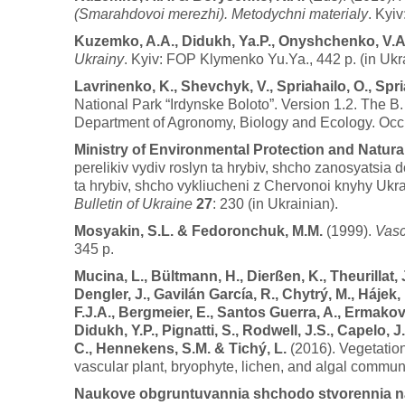
(Smarahdovoi merezhi). Metodychni materialy
. Kyiv
Kuzemko, A.A., Didukh, Ya.P., Onyshchenko, V.A. 
Ukrainy
. Kyiv: FOP Klymenko Yu.Ya., 442 p. (in Ukr
Lavrinenko, K., Shevchyk, V., Spriahailo, O., Spri
National Park “Irdynske Boloto”. Version 1.2. The B
Department of Agronomy, Biology and Ecology. Occ
Ministry of Environmental Protection and Natur
perelikiv vydiv roslyn ta hrybiv, shcho zanosyatsia d
ta hrybiv, shcho vykliucheni z Chervonoi knyhy Ukra
Bulletin of Ukraine
27
: 230 (in Ukrainian).
Mosyakin, S.L. & Fedoronchuk, M.M.
(1999).
Vasc
345 p.
Mucina, L., Bültmann, H., Dierßen, K., Theurillat, J
Dengler, J., Gavilán García, R., Chytrý, M., Hájek, 
F.J.A., Bergmeier, E., Santos Guerra, A., Ermakov,
Didukh, Y.P., Pignatti, S., Rodwell, J.S., Capelo,
C., Hennekens, S.M. & Tichý, L.
(2016). Vegetation 
vascular plant, bryophyte, lichen, and algal commun
Naukove obgruntuvannia shchodo stvorennia na