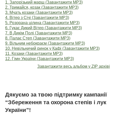
1. Запорізький марш (Завантажити MP3)
2. Тримайся, козак (Завантажити MP3)
3. Мчать козаки (Завантажити MP3)
4. Вітер з Січі (Завантажити MP3)
5. Розорана цілина (Завантажити MP3)
6. Гукає Дикий Вітер (Завантажити MP3)
7. В Дикім Полі (Завантажити MP3)
8. Палає Степ (Завантажити MP3)
9. Вільним небокраєм (Завантажити MP3)
10. Невільничий ринок у Кафі (Завантажити MP3)
11. Козаки (Завантажити MP3)
12. Гімн України (Завантажити MP3)
Завантажити весь альбом у ZIP архіві
Дякуємо за твою підтримку кампанії
“Збереження та охорона степів і лук
України”!