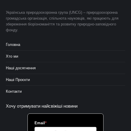
Українська природоохоронна група (UNCG) – природоохоронна
громадська організація, спільнота науковців, які працюють для
збереження біорізноманіття та розвитку природно-заповідного
фонду.
Головна
Хто ми
Наші досягнення
Наші Проєкти
Контакти
Хочу отримувати найсвіжіші новини
Email
*