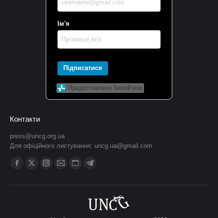
Ім'я
Підписатися
Предоставлено SendPulse
Контакти
press@uncg.org.ua
Для офіційного листування:
uncg.ua@gmail.com
Find us on:
Facebook
X
Instagram
Mail
Website
Telegram
сторінка
сторінка
сторінка
сторінка
сторінка
сторінка
відкривається
відкривається
відкривається
відкривається
відкривається
відкривається
у
у
у
у
у
у