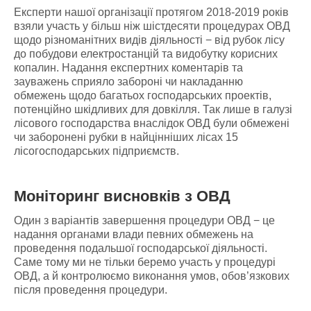
Експерти нашої організації протягом 2018-2019 років
взяли участь у більш ніж шістдесяти процедурах ОВД
щодо різноманітних видів діяльності − від рубок лісу
до побудови електростанцій та видобутку корисних
копалин. Надання експертних коментарів та
зауважень сприяло забороні чи накладанню
обмежень щодо багатьох господарських проектів,
потенційно шкідливих для довкілля. Так лише в галузі
лісового господарства внаслідок ОВД були обмежені
чи заборонені рубки в найцінніших лісах 15
лісогосподарських підприємств.
Моніторинг висновків з ОВД
Один з варіантів завершення процедури ОВД − це
надання органами влади певних обмежень на
проведення подальшої господарської діяльності.
Саме тому ми не тільки беремо участь у процедурі
ОВД, а й контролюємо виконання умов, обов’язкових
після проведення процедури.