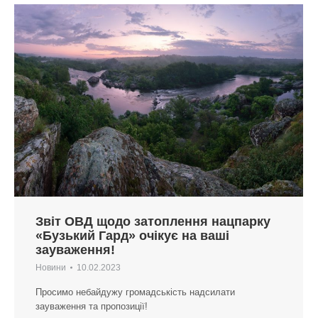
Звіт ОВД щодо затоплення нацпарку
«Бузький Гард» очікує на ваші
зауваження!
Новини
10.02.2023
Просимо небайдужу громадськість надсилати
зауваження та пропозиції!