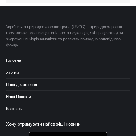
Українська природоохоронна група (UNCG) – природоохоронна
громадська організація, спільнота науковців, які працюють для
збереження біорізноманіття та розвитку природно-заповідного
фонду.
Головна
Хто ми
Наші досягнення
Наші Проєкти
Контакти
Хочу отримувати найсвіжіші новини