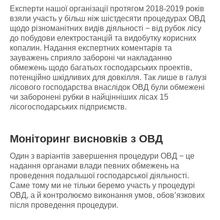
Експерти нашої організації протягом 2018-2019 років
взяли участь у більш ніж шістдесяти процедурах ОВД
щодо різноманітних видів діяльності − від рубок лісу
до побудови електростанцій та видобутку корисних
копалин. Надання експертних коментарів та
зауважень сприяло забороні чи накладанню
обмежень щодо багатьох господарських проектів,
потенційно шкідливих для довкілля. Так лише в галузі
лісового господарства внаслідок ОВД були обмежені
чи заборонені рубки в найцінніших лісах 15
лісогосподарських підприємств.
Моніторинг висновків з ОВД
Один з варіантів завершення процедури ОВД − це
надання органами влади певних обмежень на
проведення подальшої господарської діяльності.
Саме тому ми не тільки беремо участь у процедурі
ОВД, а й контролюємо виконання умов, обов’язкових
після проведення процедури.