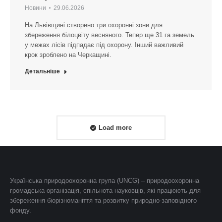
Новини
29.06.2026
На Львівщині створено три охоронні зони для
збереження білоцвіту весняного. Тепер ще 31 га земель
у межах лісів підпадає під охорону. Інший важливий
крок зроблено на Черкащині.
Детальніше
Load more
Українська природоохоронна група (UNCG) – природоохоронна
громадська організація, спільнота науковців, які працюють для
збереження біорізноманіття та розвитку природно-заповідного
фонду.