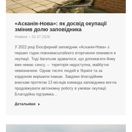
«Асканія-Нова»: як досвід окупації
змінив долю заповідника
Новини
01.07.2026
У 2022 році Біосферний заповідник «Асканія-Нова» з
перших годин повномасштабного вторгнення опинився в
окупації. Тоді багатьом здавалося, що допомагати йому
вже немає сенсу, – територія недоступна, майбутнє
невизначене. Однак тисячі людей в Україні та за
кордоном вирішили інакше. Завдяки благодійним
внескам протягом 13 місяців команда заповідника могла
продовжувати автономну роботу в умовах окупації.
Благодійна підтримка…
Детальніше