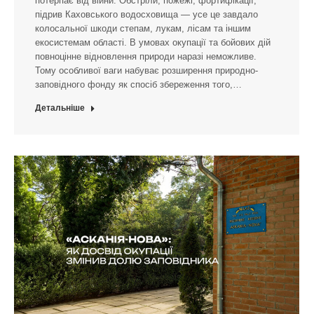
потерпає від війни. Обстріли, пожежі, фортифікації,
підрив Каховського водосховища — усе це завдало
колосальної шкоди степам, лукам, лісам та іншим
екосистемам області. В умовах окупації та бойових дій
повноцінне відновлення природи наразі неможливе.
Тому особливої ваги набуває розширення природно-
заповідного фонду як спосіб збереження того,…
Детальніше