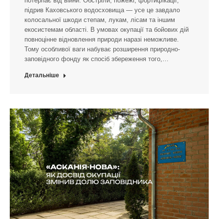
потерпає від війни. Обстріли, пожежі, фортифікації,
підрив Каховського водосховища — усе це завдало
колосальної шкоди степам, лукам, лісам та іншим
екосистемам області. В умовах окупації та бойових дій
повноцінне відновлення природи наразі неможливе.
Тому особливої ваги набуває розширення природно-
заповідного фонду як спосіб збереження того,…
Детальніше