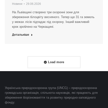
Новини
29.06.2026
На Львівщині створено три охоронні зони для
збереження білоцвіту весняного. Тепер ще 31 га земель
у межах лісів підпадає під охорону. Інший важливий
крок зроблено на Черкащині.
Детальніше
Load more
Українська природоохоронна група (UNCG) – природоохоронна
громадська організація, спільнота науковців, які працюють для
збереження біорізноманіття та розвитку природно-заповідного
фонду.