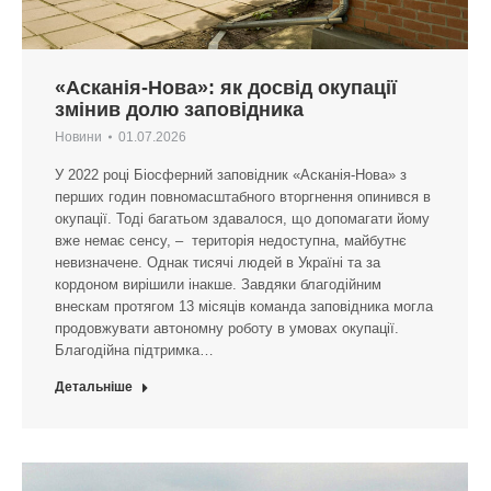
«Асканія-Нова»: як досвід окупації
змінив долю заповідника
Новини
01.07.2026
У 2022 році Біосферний заповідник «Асканія-Нова» з
перших годин повномасштабного вторгнення опинився в
окупації. Тоді багатьом здавалося, що допомагати йому
вже немає сенсу, – територія недоступна, майбутнє
невизначене. Однак тисячі людей в Україні та за
кордоном вирішили інакше. Завдяки благодійним
внескам протягом 13 місяців команда заповідника могла
продовжувати автономну роботу в умовах окупації.
Благодійна підтримка…
Детальніше