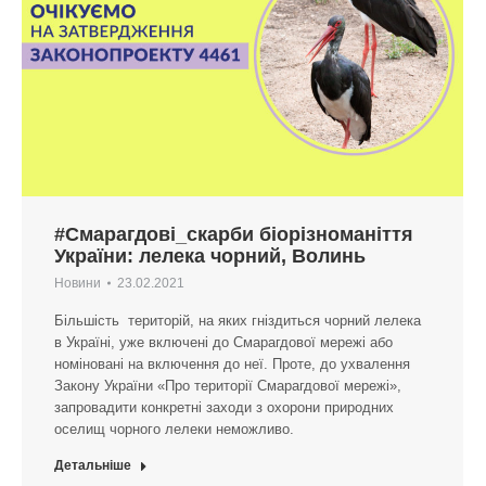
#Смарагдові_скарби біорізноманіття
України: лелека чорний, Волинь
Новини
23.02.2021
Більшість територій, на яких гніздиться чорний лелека
в Україні, уже включені до Смарагдової мережі або
номіновані на включення до неї. Проте, до ухвалення
Закону України «Про території Смарагдової мережі»,
запровадити конкретні заходи з охорони природних
оселищ чорного лелеки неможливо.
Детальніше