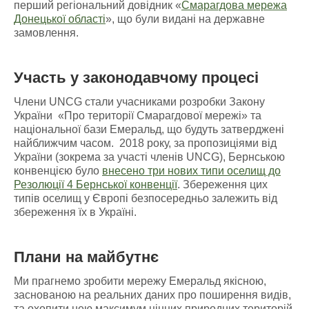
перший регіональний довідник «
Смарагдова мережа
Донецької області
», що були видані на державне
замовлення.
Участь у законодавчому процесі
Члени UNCG стали учасниками розробки Закону
України «Про території Смарагдової мережі» та
національної бази Емеральд, що будуть затверджені
найближчим часом. 2018 року, за пропозиціями від
України (зокрема за участі членів UNCG), Бернською
конвенцією було
внесено три нових типи оселищ до
Резолюції 4 Бернської конвенції
. Збереження цих
типів оселищ у Європі безпосередньо залежить від
збереження їх в Україні.
Плани на майбутнє
Ми прагнемо зробити мережу Емеральд якісною,
заснованою на реальних даних про поширення видів,
та охопити нею максимум цінних природних територій.