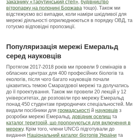
заказнику «Тарутинський степ»
,
будівництво
вітропарку на полонині Боржава
тощо). Також ми
відстежуємо всі випадки, коли наміри шкідливої для
мережі діяльності оприлюднюються в порядку ОВД, та
готуємо відповідні пропозиції.
Популяризація мережі Емеральд
серед науковців
Протягом 2017-2018 років ми провели 9 семінарів в
обласних центрах для 400 професійних біологів та
екологів, після чого багато науковців почали
цікавитись темою Смарагдової мережі та долучатись
до її проектування. Також ми провели 20 лекцій у 12
університетах, де розповіли про мережу Емеральд
понад 450 студентам природничих спеціальностей. Ми
видали посібники для
громадськості
й
науковців
з
розробки мережі Емеральд,
довідник оселищ
та
каталог територій, що пропонуються для включення в
мережу
. Крім того, члени UNCG підготували до
видання
Національний каталог біотопів України
та