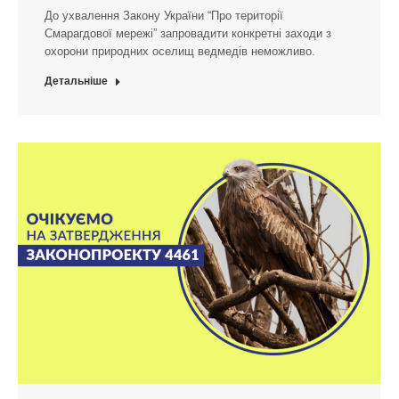
До ухвалення Закону України “Про території
Смарагдової мережі” запровадити конкретні заходи з
охорони природних оселищ ведмедів неможливо.
Детальніше