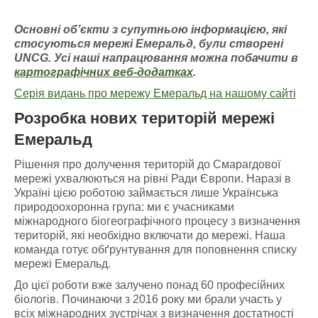
Основні об’єкти з супутньою інформацією
, які
стосуються мережі Емераль
д, були створені
UNCG
. У
сі наші напрацювання можна побачити
в
картографічних
веб-додатках
.
Серія видань про мережу Емеральд на нашому сайті
Розробка нових територій мережі
Емеральд
Рішення про долучення територій до Смарагдової
мережі ухвалюються на рівні Ради Європи. Наразі в
Україні цією роботою займається лише Українська
природоохоронна група: ми є учасниками
міжнародного біогеографічного процесу з визначення
територій, які необхідно включати до мережі. Наша
команда готує обґрунтування для поповнення списку
мережі Емеральд.
До цієї роботи вже залучено понад 60 професійних
біологів. Починаючи з 2016 року ми брали участь у
всіх міжнародних зустрічах з визначення достатності