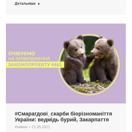
Детальніше
#Смарагдові_скарби біорізноманіття
України: ведмідь бурий, Закарпаття
Новини
21.05.2021