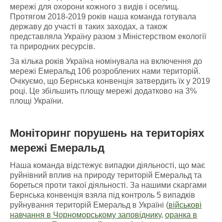
мережі для охорони кожного з видів і оселищ.
Протягом 2018-2019 років наша команда готувала
державу до участі в таких заходах, а також
представляла Україну разом з Міністерством екології
та природних ресурсів.
За кілька років Україна номінувала на включення до
мережі Емеральд 106 розроблених нами територій.
Очікуємо, що Бернська конвенція затвердить їх у 2019
році. Це збільшить площу мережі додатково на 3%
площі України.
Моніторинг порушень
на
територіях
мережі Емеральд
Наша команда відстежує випадки діяльності, що має
руйнівний вплив на природу територій Емеральд та
бореться проти такої діяльності. За нашими скаргами
Бернська конвенція взяла під контроль 5 випадків
руйнування територій Емеральд в Україні (
військові
навчання в Чорноморському заповіднику
,
оранка в