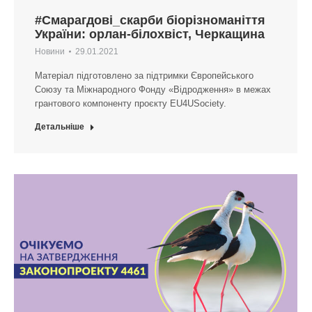
#Смарагдові_скарби біорізноманіття
України: орлан-білохвіст, Черкащина
Новини
29.01.2021
Матеріал підготовлено за підтримки Європейського
Союзу та Міжнародного Фонду «Відродження» в межах
грантового компоненту проєкту EU4USociety.
Детальніше