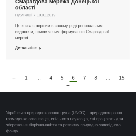
Смарагдова мережа Донецької
області
Публікації
10.01.2019
Ця книга є першим в своєму роді регіональним
виданням, присвяченим формуванню Смарагдової
мережі.
Детальніше
←
1
…
4
5
6
7
8
…
15
→
Українська природоохоронна група (UNCG) – природоохоронна
громадська організація, спільнота науковців, які працюють для
збереження біорізноманіття та розвитку природно-заповідного
фонду.