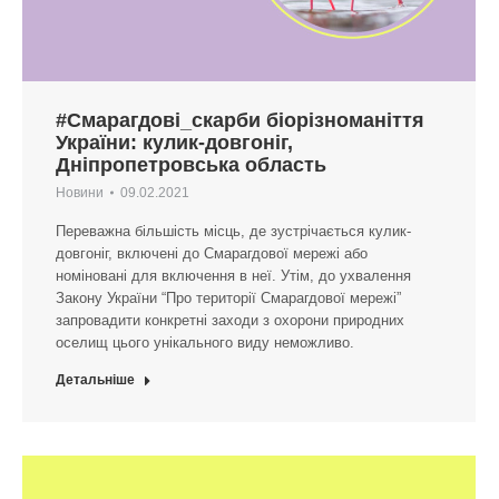
#Смарагдові_скарби біорізноманіття
України: кулик-довгоніг,
Дніпропетровська область
Новини
09.02.2021
Переважна більшість місць, де зустрічається кулик-
довгоніг, включені до Смарагдової мережі або
номіновані для включення в неї. Утім, до ухвалення
Закону України “Про території Смарагдової мережі”
запровадити конкретні заходи з охорони природних
оселищ цього унікального виду неможливо.
Детальніше