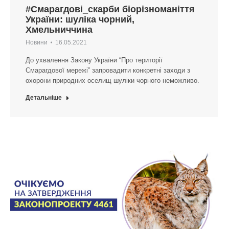
#Смарагдові_скарби біорізноманіття
України: шуліка чорний,
Хмельниччина
Новини
16.05.2021
До ухвалення Закону України “Про території
Смарагдової мережі” запровадити конкретні заходи з
охорони природних оселищ шуліки чорного неможливо.
Детальніше