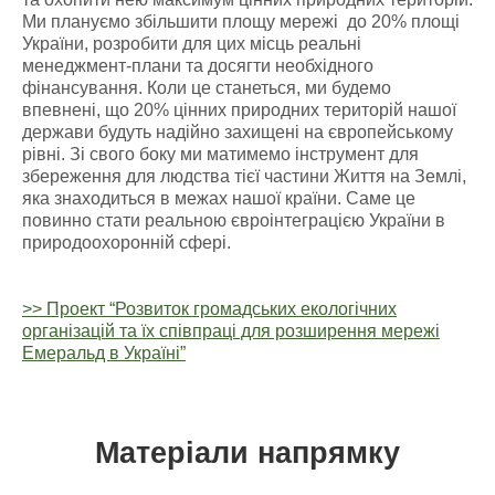
Ми плануємо збільшити площу мережі до 20% площі
України, розробити для цих місць реальні
менеджмент-плани та досягти необхідного
фінансування. Коли це станеться, ми будемо
впевнені, що 20% цінних природних територій нашої
держави будуть надійно захищені на європейському
рівні. Зі свого боку ми матимемо інструмент для
збереження для людства тієї частини Життя на Землі,
яка знаходиться в межах нашої країни. Саме це
повинно стати реальною євроінтеграцією України в
природоохоронній сфері.
>> Проект “Розвиток громадських екологічних
організацій та їх співпраці для розширення мережі
Емеральд в Україні”
Матеріали напрямку