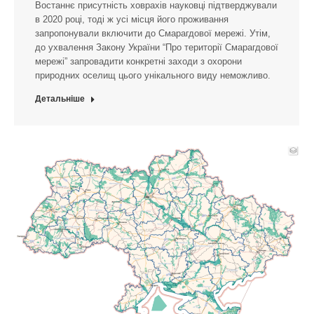
Востаннє присутність ховрахів науковці підтверджували
в 2020 році, тоді ж усі місця його проживання
запропонували включити до Смарагдової мережі. Утім,
до ухвалення Закону України “Про території Смарагдової
мережі” запровадити конкретні заходи з охорони
природних оселищ цього унікального виду неможливо.
Детальніше