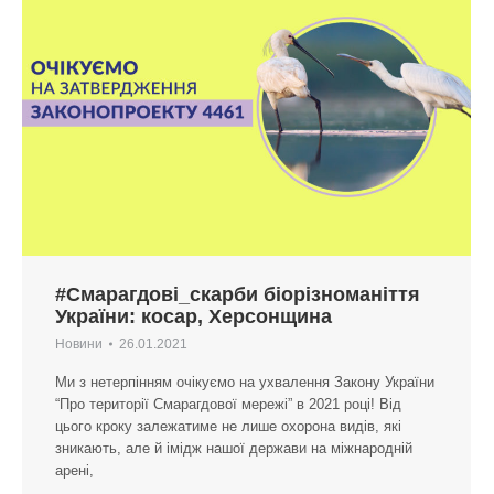
#Смарагдові_скарби біорізноманіття
України: косар, Херсонщина
Новини
26.01.2021
Ми з нетерпінням очікуємо на ухвалення Закону України
“Про території Смарагдової мережі” в 2021 році! Від
цього кроку залежатиме не лише охорона видів, які
зникають, але й імідж нашої держави на міжнародній
арені,