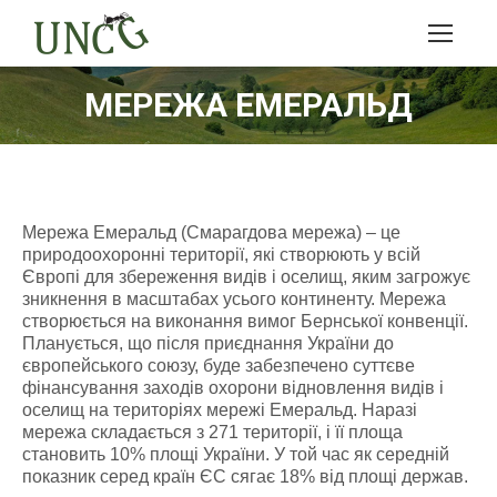
МЕРЕЖА ЕМЕРАЛЬД
Мережа Емеральд (Смарагдова мережа) – це
природоохоронні території, які створюють у всій
Європі для збереження видів і оселищ, яким загрожує
зникнення в масштабах усього континенту. Мережа
створюється на виконання вимог Бернської конвенції.
Планується, що після приєднання України до
європейського союзу, буде забезпечено суттєве
фінансування заходів охорони відновлення видів і
оселищ на територіях мережі Емеральд. Наразі
мережа складається з 271 території, і її площа
становить 10% площі України. У той час як середній
показник серед країн ЄС сягає 18% від площі держав.