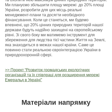
Ми плануємо збільшити площу мережі до 20% площі
України, розробити для цих місць реальні
менеджмент-плани та досягти необхідного
фінансування. Коли це станеться, ми будемо
впевнені, що 20% цінних природних територій нашої
держави будуть надійно захищені на європейському
рівні. Зі свого боку ми матимемо інструмент для
збереження для людства тієї частини Життя на Землі,
яка знаходиться в межах нашої країни. Саме це
повинно стати реальною євроінтеграцією України в
природоохоронній сфері.
>> Проект “Розвиток громадських екологічних
організацій та їх співпраці для розширення мережі
Емеральд в Україні”
Матеріали напрямку