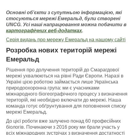
Основні об’єкти з супутньою інформацією
, які
стосуються мережі Емераль
д, були створені
UNCG
. У
сі наші напрацювання можна побачити
в
картографічних
веб-додатках
.
Серія видань про мережу Емеральд на нашому сайті
Розробка нових територій мережі
Емеральд
Рішення про долучення територій до Смарагдової
мережі ухвалюються на рівні Ради Європи. Наразі в
Україні цією роботою займається лише Українська
природоохоронна група: ми є учасниками
міжнародного біогеографічного процесу з визначення
територій, які необхідно включати до мережі. Наша
команда готує обґрунтування для поповнення списку
мережі Емеральд.
До цієї роботи вже залучено понад 60 професійних
біологів. Починаючи з 2016 року ми брали участь у
всіх міжнародних зустрічах з визначення достатності