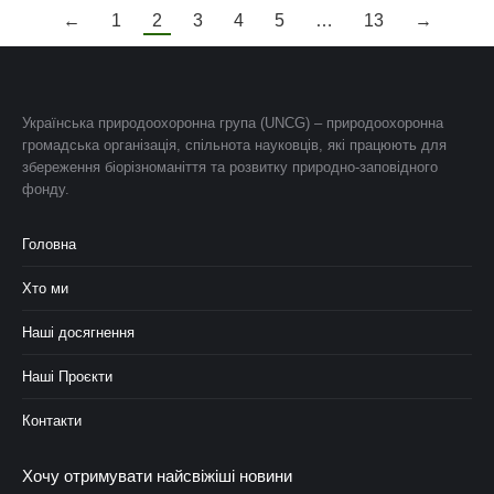
←
1
2
3
4
5
…
13
→
Українська природоохоронна група (UNCG) – природоохоронна
громадська організація, спільнота науковців, які працюють для
збереження біорізноманіття та розвитку природно-заповідного
фонду.
Головна
Хто ми
Наші досягнення
Наші Проєкти
Контакти
Хочу отримувати найсвіжіші новини