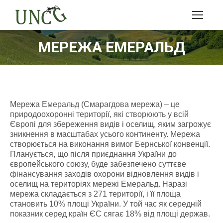
МЕРЕЖА ЕМЕРАЛЬД
Мережа Емеральд (Смарагдова мережа) – це
природоохоронні території, які створюють у всій
Європі для збереження видів і оселищ, яким загрожує
зникнення в масштабах усього континенту. Мережа
створюється на виконання вимог Бернської конвенції.
Планується, що після приєднання України до
європейського союзу, буде забезпечено суттєве
фінансування заходів охорони відновлення видів і
оселищ на територіях мережі Емеральд. Наразі
мережа складається з 271 території, і її площа
становить 10% площі України. У той час як середній
показник серед країн ЄС сягає 18% від площі держав.