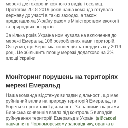
мережі для охорони кожного з видів і оселищ.
Протягом 2018-2019 років наша команда готувала
державу до участі в таких заходах, а також
представляла Україну разом з Міністерством екології
та природних ресурсів.
За кілька років Україна номінувала на включення до
мережі Емеральд 106 розроблених нами територій.
Очікуємо, що Бернська конвенція затвердить їх у 2019
році. Це збільшить площу мережі додатково на 3%
площі України.
Моніторинг порушень
на
територіях
мережі Емеральд
Наша команда відстежує випадки діяльності, що має
руйнівний вплив на природу територій Емеральд та
бореться проти такої діяльності. За нашими скаргами
Бернська конвенція взяла під контроль 5 випадків
руйнування територій Емеральд в Україні (
військові
навчання в Чорноморському заповіднику
,
оранка в