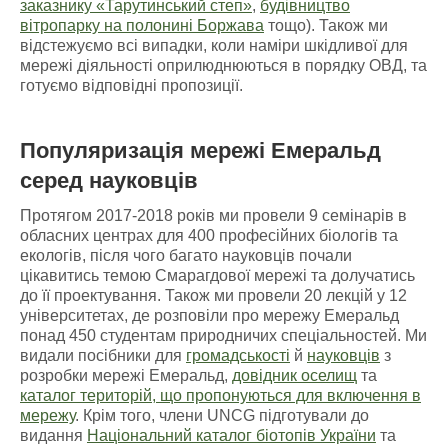
заказнику «Тарутинський степ»
,
будівництво
вітропарку на полонині Боржава
тощо). Також ми
відстежуємо всі випадки, коли наміри шкідливої для
мережі діяльності оприлюднюються в порядку ОВД, та
готуємо відповідні пропозиції.
Популяризація мережі Емеральд
серед науковців
Протягом 2017-2018 років ми провели 9 семінарів в
обласних центрах для 400 професійних біологів та
екологів, після чого багато науковців почали
цікавитись темою Смарагдової мережі та долучатись
до її проектування. Також ми провели 20 лекцій у 12
університетах, де розповіли про мережу Емеральд
понад 450 студентам природничих спеціальностей. Ми
видали посібники для
громадськості
й
науковців
з
розробки мережі Емеральд,
довідник оселищ
та
каталог територій, що пропонуються для включення в
мережу
. Крім того, члени UNCG підготували до
видання
Національний каталог біотопів України
та