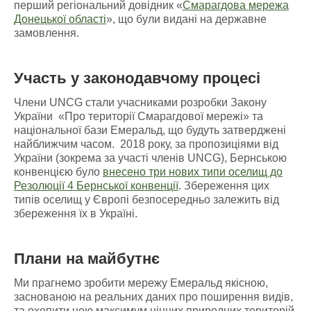
перший регіональний довідник «
Смарагдова мережа
Донецької області
», що були видані на державне
замовлення.
Участь у законодавчому процесі
Члени UNCG стали учасниками розробки Закону
України «Про території Смарагдової мережі» та
національної бази Емеральд, що будуть затверджені
найближчим часом. 2018 року, за пропозиціями від
України (зокрема за участі членів UNCG), Бернською
конвенцією було
внесено три нових типи оселищ до
Резолюції 4 Бернської конвенції
. Збереження цих
типів оселищ у Європі безпосередньо залежить від
збереження їх в Україні.
Плани на майбутнє
Ми прагнемо зробити мережу Емеральд якісною,
заснованою на реальних даних про поширення видів,
та охопити нею максимум цінних природних територій.