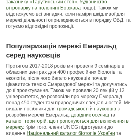
заказнику «Тарутинський степ»
,
будівництво
вітропарку на полонині Боржава
тощо). Також ми
відстежуємо всі випадки, коли наміри шкідливої для
мережі діяльності оприлюднюються в порядку ОВД, та
готуємо відповідні пропозиції.
Популяризація мережі Емеральд
серед науковців
Протягом 2017-2018 років ми провели 9 семінарів в
обласних центрах для 400 професійних біологів та
екологів, після чого багато науковців почали
цікавитись темою Смарагдової мережі та долучатись
до її проектування. Також ми провели 20 лекцій у 12
університетах, де розповіли про мережу Емеральд
понад 450 студентам природничих спеціальностей. Ми
видали посібники для
громадськості
й
науковців
з
розробки мережі Емеральд,
довідник оселищ
та
каталог територій, що пропонуються для включення в
мережу
. Крім того, члени UNCG підготували до
видання
Національний каталог біотопів України
та