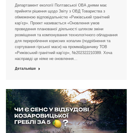
Департамент екології Полтавської ОВА днями має
прийняти рішення щодо Звіту з ОВД Товариства з
обмеженою відповідальністю «Рижівський гранітний
кар’єр». Проект називається «Оновлення умов
проведення планованої діяльності шляхом зміни
розміщення та компонування технологічного обладнання
для перероблення корисних копалин (подрібнення та
сортування гірської маси) на проммайданчику ТОВ
«Рижівський гранітний кар’єр», №202322210389. Хоча
насправді це ніяке не оновлення…
Детальніше