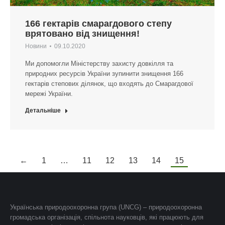
166 гектарів смарагдового степу
врятовано від знищення!
Новини
09.10.2020
Ми допомогли Міністерству захисту довкілля та
природних ресурсів України зупинити знищення 166
гектарів степових ділянок, що входять до Смарагдової
мережі України.
Детальніше
←
1
…
11
12
13
14
15
Українська природоохоронна група (UNCG) – природоохоронна
громадська організація, спільнота науковців, які працюють для