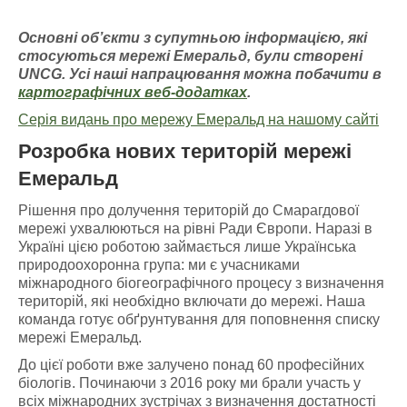
Основні об’єкти з супутньою інформацією
, які
стосуються мережі Емераль
д, були створені
UNCG
. У
сі наші напрацювання можна побачити
в
картографічних
веб-додатках
.
Серія видань про мережу Емеральд на нашому сайті
Розробка нових територій мережі
Емеральд
Рішення про долучення територій до Смарагдової
мережі ухвалюються на рівні Ради Європи. Наразі в
Україні цією роботою займається лише Українська
природоохоронна група: ми є учасниками
міжнародного біогеографічного процесу з визначення
територій, які необхідно включати до мережі. Наша
команда готує обґрунтування для поповнення списку
мережі Емеральд.
До цієї роботи вже залучено понад 60 професійних
біологів. Починаючи з 2016 року ми брали участь у
всіх міжнародних зустрічах з визначення достатності