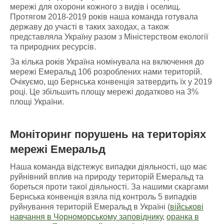
мережі для охорони кожного з видів і оселищ.
Протягом 2018-2019 років наша команда готувала
державу до участі в таких заходах, а також
представляла Україну разом з Міністерством екології
та природних ресурсів.
За кілька років Україна номінувала на включення до
мережі Емеральд 106 розроблених нами територій.
Очікуємо, що Бернська конвенція затвердить їх у 2019
році. Це збільшить площу мережі додатково на 3%
площі України.
Моніторинг порушень
на
територіях
мережі Емеральд
Наша команда відстежує випадки діяльності, що має
руйнівний вплив на природу територій Емеральд та
бореться проти такої діяльності. За нашими скаргами
Бернська конвенція взяла під контроль 5 випадків
руйнування територій Емеральд в Україні (
військові
навчання в Чорноморському заповіднику
,
оранка в