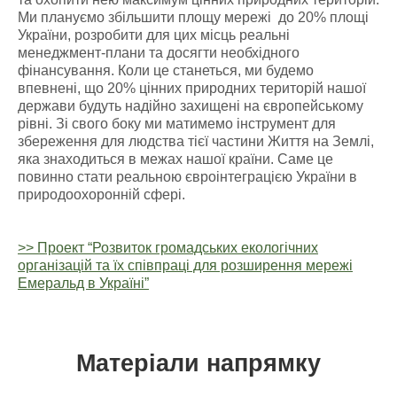
Ми плануємо збільшити площу мережі до 20% площі
України, розробити для цих місць реальні
менеджмент-плани та досягти необхідного
фінансування. Коли це станеться, ми будемо
впевнені, що 20% цінних природних територій нашої
держави будуть надійно захищені на європейському
рівні. Зі свого боку ми матимемо інструмент для
збереження для людства тієї частини Життя на Землі,
яка знаходиться в межах нашої країни. Саме це
повинно стати реальною євроінтеграцією України в
природоохоронній сфері.
>> Проект “Розвиток громадських екологічних
організацій та їх співпраці для розширення мережі
Емеральд в Україні”
Матеріали напрямку