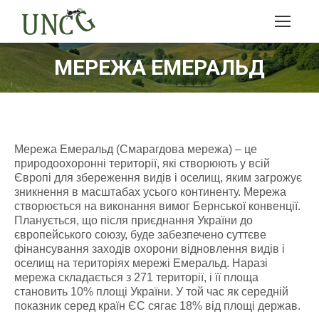
МЕРЕЖА ЕМЕРАЛЬД
Мережа Емеральд (Смарагдова мережа) – це
природоохоронні території, які створюють у всій
Європі для збереження видів і оселищ, яким загрожує
зникнення в масштабах усього континенту. Мережа
створюється на виконання вимог Бернської конвенції.
Планується, що після приєднання України до
європейського союзу, буде забезпечено суттєве
фінансування заходів охорони відновлення видів і
оселищ на територіях мережі Емеральд. Наразі
мережа складається з 271 території, і її площа
становить 10% площі України. У той час як середній
показник серед країн ЄС сягає 18% від площі держав.