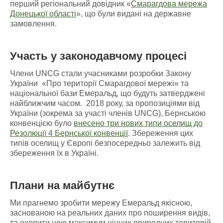
перший регіональний довідник «
Смарагдова мережа
Донецької області
», що були видані на державне
замовлення.
Участь у законодавчому процесі
Члени UNCG стали учасниками розробки Закону
України «Про території Смарагдової мережі» та
національної бази Емеральд, що будуть затверджені
найближчим часом. 2018 року, за пропозиціями від
України (зокрема за участі членів UNCG), Бернською
конвенцією було
внесено три нових типи оселищ до
Резолюції 4 Бернської конвенції
. Збереження цих
типів оселищ у Європі безпосередньо залежить від
збереження їх в Україні.
Плани на майбутнє
Ми прагнемо зробити мережу Емеральд якісною,
заснованою на реальних даних про поширення видів,
та охопити нею максимум цінних природних територій.