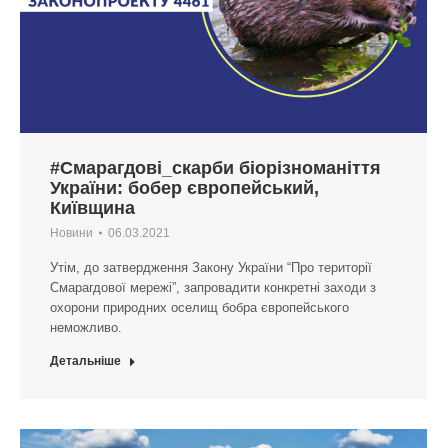
#Смарагдові_скарби біорізноманіття
України: бобер європейський,
Київщина
Новини
06.03.2021
Утім, до затвердження Закону України “Про території
Смарагдової мережі”, запровадити конкретні заходи з
охорони природних оселищ бобра європейського
неможливо.
Детальніше