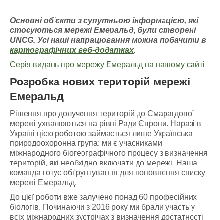
Основні об’єкти з супутньою інформацією
, які
стосуються мережі Емераль
д, були створені
UNCG
. У
сі наші напрацювання можна побачити
в
картографічних
веб-додатках
.
Серія видань про мережу Емеральд на нашому сайті
Розробка нових територій мережі
Емеральд
Рішення про долучення територій до Смарагдової
мережі ухвалюються на рівні Ради Європи. Наразі в
Україні цією роботою займається лише Українська
природоохоронна група: ми є учасниками
міжнародного біогеографічного процесу з визначення
територій, які необхідно включати до мережі. Наша
команда готує обґрунтування для поповнення списку
мережі Емеральд.
До цієї роботи вже залучено понад 60 професійних
біологів. Починаючи з 2016 року ми брали участь у
всіх міжнародних зустрічах з визначення достатності