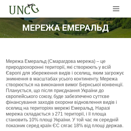
МЕРЕЖА ЕМЕРАЛЬД
Мережа Емеральд (Смарагдова мережа) – це
природоохоронні території, які створюють у всій
Європі для збереження видів і оселищ, яким загрожує
зникнення в масштабах усього континенту. Мережа
створюється на виконання вимог Бернської конвенції.
Планується, що після приєднання України до
європейського союзу, буде забезпечено суттєве
фінансування заходів охорони відновлення видів і
оселищ на територіях мережі Емеральд. Наразі
мережа складається з 271 території, і її площа
становить 10% площі України. У той час як середній
показник серед країн ЄС сягає 18% від площі держав.