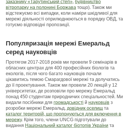
заказнику «Тарутинський степ»
,
будівництво
вітропарку на полонині Боржава
тощо). Також ми
відстежуємо всі випадки, коли наміри шкідливої для
мережі діяльності оприлюднюються в порядку ОВД, та
готуємо відповідні пропозиції.
Популяризація мережі Емеральд
серед науковців
Протягом 2017-2018 років ми провели 9 семінарів в
обласних центрах для 400 професійних біологів та
екологів, після чого багато науковців почали
цікавитись темою Смарагдової мережі та долучатись
до її проектування. Також ми провели 20 лекцій у 12
університетах, де розповіли про мережу Емеральд
понад 450 студентам природничих спеціальностей. Ми
видали посібники для
громадськості
й
науковців
з
розробки мережі Емеральд,
довідник оселищ
та
каталог територій, що пропонуються для включення в
мережу
. Крім того, члени UNCG підготували до
видання
Національний каталог біотопів України
та