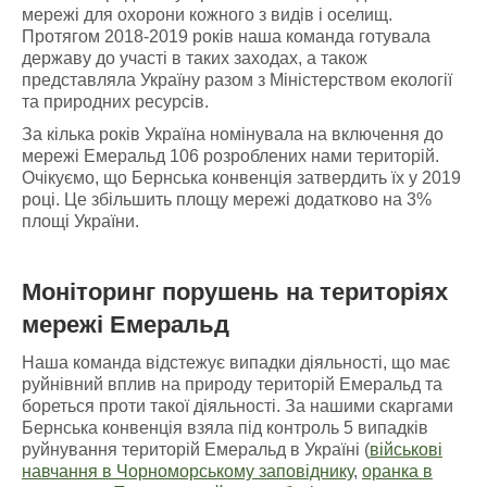
мережі для охорони кожного з видів і оселищ.
Протягом 2018-2019 років наша команда готувала
державу до участі в таких заходах, а також
представляла Україну разом з Міністерством екології
та природних ресурсів.
За кілька років Україна номінувала на включення до
мережі Емеральд 106 розроблених нами територій.
Очікуємо, що Бернська конвенція затвердить їх у 2019
році. Це збільшить площу мережі додатково на 3%
площі України.
Моніторинг порушень
на
територіях
мережі Емеральд
Наша команда відстежує випадки діяльності, що має
руйнівний вплив на природу територій Емеральд та
бореться проти такої діяльності. За нашими скаргами
Бернська конвенція взяла під контроль 5 випадків
руйнування територій Емеральд в Україні (
військові
навчання в Чорноморському заповіднику
,
оранка в