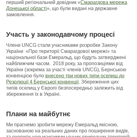
перший регіональний довідник «
Смарагдова мережа
Донецької області
», що були видані на державне
замовлення.
Участь у законодавчому процесі
Члени UNCG стали учасниками розробки Закону
України «Про території Смарагдової мережі» та
національної бази Емеральд, що будуть затверджені
найближчим часом. 2018 року, за пропозиціями від
України (зокрема за участі членів UNCG), Бернською
конвенцією було
внесено три нових типи оселищ до
Резолюції 4 Бернської конвенції
. Збереження цих
типів оселищ у Європі безпосередньо залежить від
збереження їх в Україні.
Плани на майбутнє
Ми прагнемо зробити мережу Емеральд якісною,
заснованою на реальних даних про поширення видів,
та охопити нею максимум цінних природних територій.