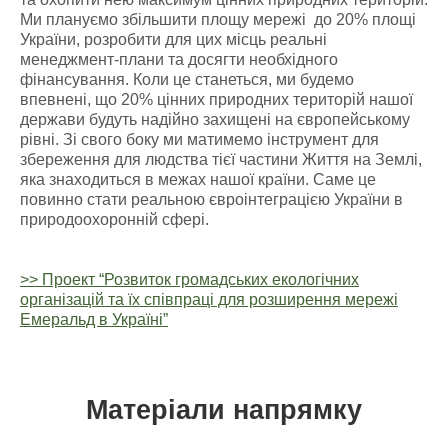
Ми плануємо збільшити площу мережі до 20% площі
України, розробити для цих місць реальні
менеджмент-плани та досягти необхідного
фінансування. Коли це станеться, ми будемо
впевнені, що 20% цінних природних територій нашої
держави будуть надійно захищені на європейському
рівні. Зі свого боку ми матимемо інструмент для
збереження для людства тієї частини Життя на Землі,
яка знаходиться в межах нашої країни. Саме це
повинно стати реальною євроінтеграцією України в
природоохоронній сфері.
>> Проект “Розвиток громадських екологічних
організацій та їх співпраці для розширення мережі
Емеральд в Україні”
Матеріали напрямку