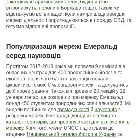
заказнику «Тарутинський степ»
,
будівництво
вітропарку на полонині Боржава
тощо). Також ми
відстежуємо всі випадки, коли наміри шкідливої для
мережі діяльності оприлюднюються в порядку ОВД, та
готуємо відповідні пропозиції.
Популяризація мережі Емеральд
серед науковців
Протягом 2017-2018 років ми провели 9 семінарів в
обласних центрах для 400 професійних біологів та
екологів, після чого багато науковців почали
цікавитись темою Смарагдової мережі та долучатись
до її проектування. Також ми провели 20 лекцій у 12
університетах, де розповіли про мережу Емеральд
понад 450 студентам природничих спеціальностей. Ми
видали посібники для
громадськості
й
науковців
з
розробки мережі Емеральд,
довідник оселищ
та
каталог територій, що пропонуються для включення в
мережу
. Крім того, члени UNCG підготували до
видання
Національний каталог біотопів України
та