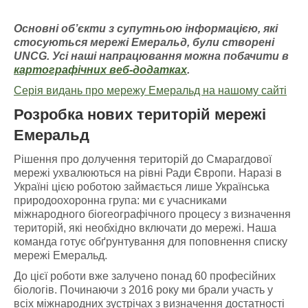
Основні об’єкти з супутньою інформацією
, які
стосуються мережі Емераль
д, були створені
UNCG
. У
сі наші напрацювання можна побачити
в
картографічних
веб-додатках
.
Серія видань про мережу Емеральд на нашому сайті
Розробка нових територій мережі
Емеральд
Рішення про долучення територій до Смарагдової
мережі ухвалюються на рівні Ради Європи. Наразі в
Україні цією роботою займається лише Українська
природоохоронна група: ми є учасниками
міжнародного біогеографічного процесу з визначення
територій, які необхідно включати до мережі. Наша
команда готує обґрунтування для поповнення списку
мережі Емеральд.
До цієї роботи вже залучено понад 60 професійних
біологів. Починаючи з 2016 року ми брали участь у
всіх міжнародних зустрічах з визначення достатності