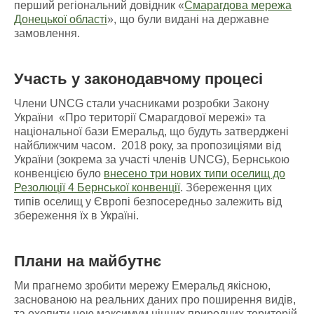
перший регіональний довідник «
Смарагдова мережа
Донецької області
», що були видані на державне
замовлення.
Участь у законодавчому процесі
Члени UNCG стали учасниками розробки Закону
України «Про території Смарагдової мережі» та
національної бази Емеральд, що будуть затверджені
найближчим часом. 2018 року, за пропозиціями від
України (зокрема за участі членів UNCG), Бернською
конвенцією було
внесено три нових типи оселищ до
Резолюції 4 Бернської конвенції
. Збереження цих
типів оселищ у Європі безпосередньо залежить від
збереження їх в Україні.
Плани на майбутнє
Ми прагнемо зробити мережу Емеральд якісною,
заснованою на реальних даних про поширення видів,
та охопити нею максимум цінних природних територій.