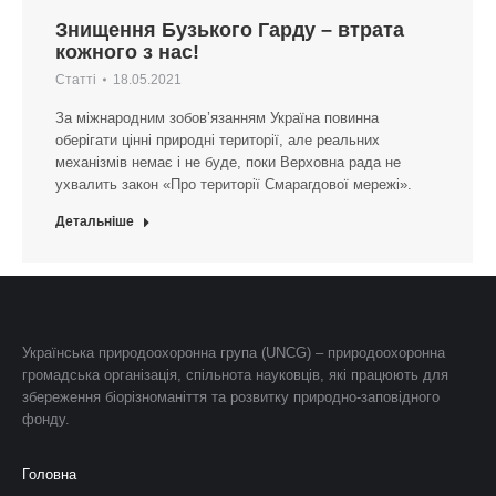
Знищення Бузького Гарду – втрата
кожного з нас!
Статті
18.05.2021
За міжнародним зобов’язанням Україна повинна
оберігати цінні природні території, але реальних
механізмів немає і не буде, поки Верховна рада не
ухвалить закон «Про території Смарагдової мережі».
Детальніше
Українська природоохоронна група (UNCG) – природоохоронна
громадська організація, спільнота науковців, які працюють для
збереження біорізноманіття та розвитку природно-заповідного
фонду.
Головна