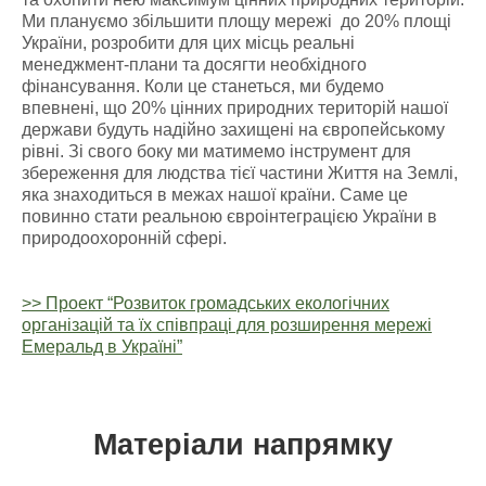
Ми плануємо збільшити площу мережі до 20% площі
України, розробити для цих місць реальні
менеджмент-плани та досягти необхідного
фінансування. Коли це станеться, ми будемо
впевнені, що 20% цінних природних територій нашої
держави будуть надійно захищені на європейському
рівні. Зі свого боку ми матимемо інструмент для
збереження для людства тієї частини Життя на Землі,
яка знаходиться в межах нашої країни. Саме це
повинно стати реальною євроінтеграцією України в
природоохоронній сфері.
>> Проект “Розвиток громадських екологічних
організацій та їх співпраці для розширення мережі
Емеральд в Україні”
Матеріали напрямку