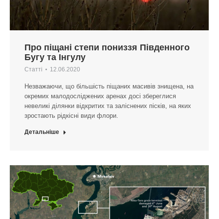
Про піщані степи пониззя Південного
Бугу та Інгулу
Статті
12.06.2020
Незважаючи, що більшість піщаних масивів знищена, на
окремих малодосліджених аренах досі збереглися
невеликі ділянки відкритих та заліснених пісків, на яких
зростають рідкісні види флори.
Детальніше