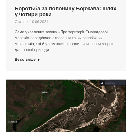
Боротьба за полонину Боржава: шлях
у чотири роки
Статті
10.06.2021
Саме ухвалення закону «Про території Смарагдової
мережі» передбачає створення таких запобіжних
механізмів, які б унеможливлювали виникнення загроз
для нашої природи.
Детальніше