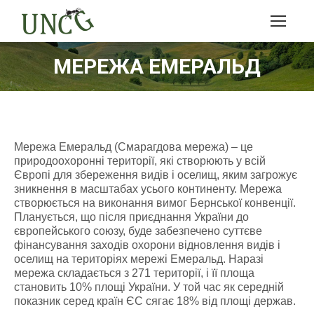
МЕРЕЖА ЕМЕРАЛЬД
Мережа Емеральд (Смарагдова мережа) – це
природоохоронні території, які створюють у всій
Європі для збереження видів і оселищ, яким загрожує
зникнення в масштабах усього континенту. Мережа
створюється на виконання вимог Бернської конвенції.
Планується, що після приєднання України до
європейського союзу, буде забезпечено суттєве
фінансування заходів охорони відновлення видів і
оселищ на територіях мережі Емеральд. Наразі
мережа складається з 271 території, і її площа
становить 10% площі України. У той час як середній
показник серед країн ЄС сягає 18% від площі держав.