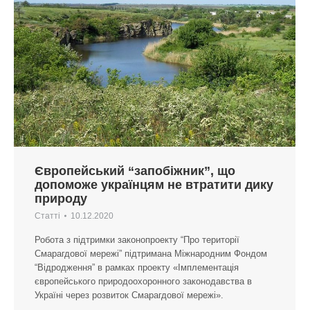
Європейський “запобіжник”, що
допоможе українцям не втратити дику
природу
Статті
10.12.2020
Робота з підтримки законопроекту “Про території
Смарагдової мережі” підтримана Міжнародним Фондом
“Відродження” в рамках проекту «Імплементація
європейського природоохоронного законодавства в
Україні через розвиток Смарагдової мережі».