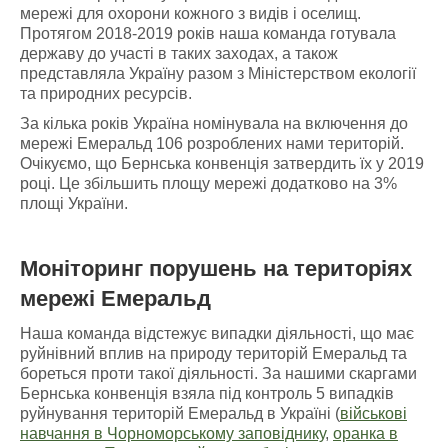
мережі для охорони кожного з видів і оселищ.
Протягом 2018-2019 років наша команда готувала
державу до участі в таких заходах, а також
представляла Україну разом з Міністерством екології
та природних ресурсів.
За кілька років Україна номінувала на включення до
мережі Емеральд 106 розроблених нами територій.
Очікуємо, що Бернська конвенція затвердить їх у 2019
році. Це збільшить площу мережі додатково на 3%
площі України.
Моніторинг порушень
на
територіях
мережі Емеральд
Наша команда відстежує випадки діяльності, що має
руйнівний вплив на природу територій Емеральд та
бореться проти такої діяльності. За нашими скаргами
Бернська конвенція взяла під контроль 5 випадків
руйнування територій Емеральд в Україні (
військові
навчання в Чорноморському заповіднику
,
оранка в